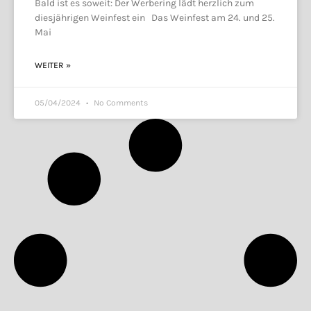
Bald ist es soweit: Der Werbering lädt herzlich zum
diesjährigen Weinfest ein Das Weinfest am 24. und 25.
Mai
WEITER »
05/04/2024
No Comments