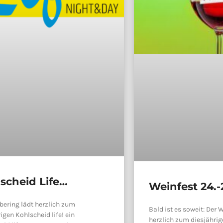
scheid Life
Weinfest 24.-
08.09.2024
2024
bering lädt herzlich zum
Bald ist es soweit: Der 
rigen Kohlscheid life! ein
herzlich zum diesjähri