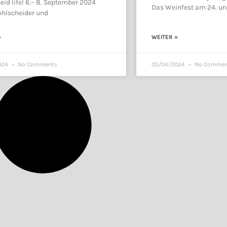
eid life! 6.– 8. September 2024
Das Weinfest am 24. un
ohlscheider und
»
WEITER »
024
No Comments
05/04/2024
No Commen