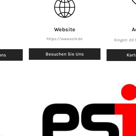
Website
A
https://www.esik.de
Ringstr. 20
Besuchen Sie Uns
uns
Kart