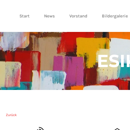
Skip
to
content
Start
News
Vorstand
Bildergalerie
ES
Zurück