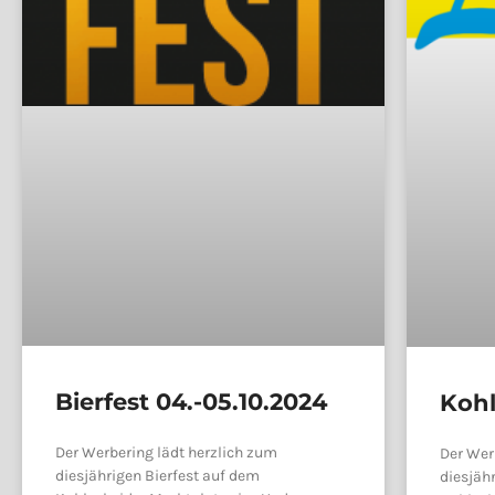
Bierfest 04.-05.10.2024
Kohl
06.-
Der Werbering lädt herzlich zum
Der Wer
diesjährigen Bierfest auf dem
diesjäh