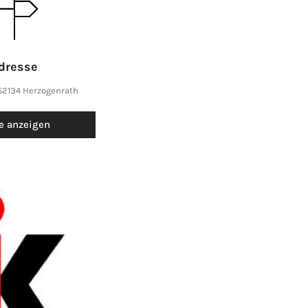
dresse
 52134 Herzogenrath
e anzeigen