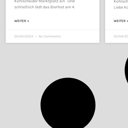
Kohlscheider Marktplatz ein Und
Kohlsch
schließlich lädt das Bierfest am 4.
Liebe K
WEITER »
WEITER 
05/04/2024
No Comments
05/04/2