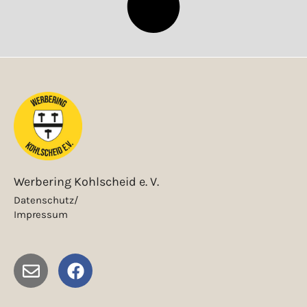
Werbering Kohlscheid e. V.
Datenschutz/
Impressum
E
F
n
a
v
c